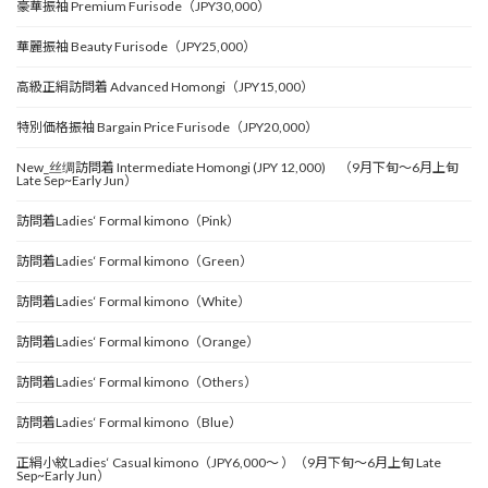
豪華振袖 Premium Furisode（JPY30,000）
華麗振袖 Beauty Furisode（JPY25,000）
高級正絹訪問着 Advanced Homongi（JPY15,000）
特別価格振袖 Bargain Price Furisode（JPY20,000）
New_丝绸訪問着 Intermediate Homongi (JPY 12,000) （9月下旬～6月上旬
Late Sep~Early Jun）
訪問着Ladies‘ Formal kimono（Pink）
訪問着Ladies‘ Formal kimono（Green）
訪問着Ladies‘ Formal kimono（White）
訪問着Ladies‘ Formal kimono（Orange）
訪問着Ladies‘ Formal kimono（Others）
訪問着Ladies‘ Formal kimono（Blue）
正絹小紋Ladies‘ Casual kimono（JPY6,000～ ）（9月下旬～6月上旬 Late
Sep~Early Jun）