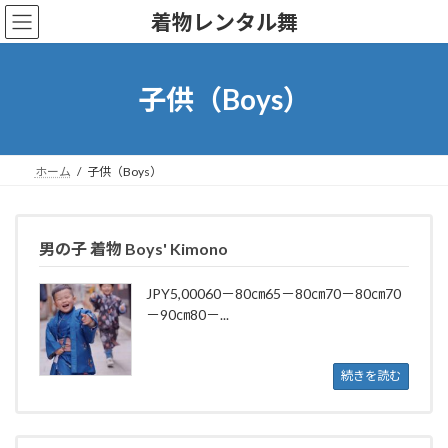
コ
ナ
着物レンタル舞
ン
ビ
テ
ゲ
ン
ー
ツ
シ
子供（Boys）
へ
ョ
ス
ン
キ
に
ッ
移
ホーム
子供（Boys）
プ
動
男の子 着物 Boys' Kimono
JPY5,00060－80㎝65－80㎝70－80㎝70
－90㎝80－...
続きを読む