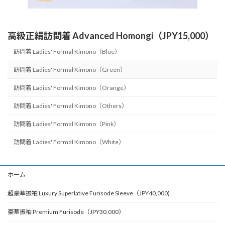
高級正絹訪問着 Advanced Homongi（JPY15,000）
訪問着 Ladies' Formal Kimono（Blue）
訪問着 Ladies' Formal Kimono（Green）
訪問着 Ladies' Formal Kimono（Orange）
訪問着 Ladies' Formal Kimono（Others）
訪問着 Ladies' Formal Kimono（Pink）
訪問着 Ladies' Formal Kimono（White）
ホーム
超豪華振袖 Luxury Superlative Furisode Sleeve（JPY40,000)
豪華振袖 Premium Furisode（JPY30,000）