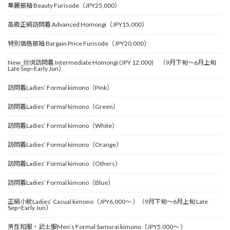
華麗振袖 Beauty Furisode（JPY25,000）
高級正絹訪問着 Advanced Homongi（JPY15,000）
特別価格振袖 Bargain Price Furisode（JPY20,000）
New_丝绸訪問着 Intermediate Homongi (JPY 12,000) （9月下旬～6月上旬
Late Sep~Early Jun）
訪問着Ladies‘ Formal kimono（Pink）
訪問着Ladies‘ Formal kimono（Green）
訪問着Ladies‘ Formal kimono（White）
訪問着Ladies‘ Formal kimono（Orange）
訪問着Ladies‘ Formal kimono（Others）
訪問着Ladies‘ Formal kimono（Blue）
正絹小紋Ladies‘ Casual kimono（JPY6,000～ ）（9月下旬～6月上旬 Late
Sep~Early Jun）
男性和服・武士服Men‘s Formal Samurai kimono（JPY5,000～ ）